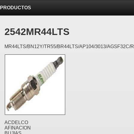
BODY>
PRODUCTOS
2542MR44LTS
MR44LTS/BN12Y/TR55/BR44LTS/AP104/3013/AGSF32C/
ACDELCO
AFINACION
BUJIAS